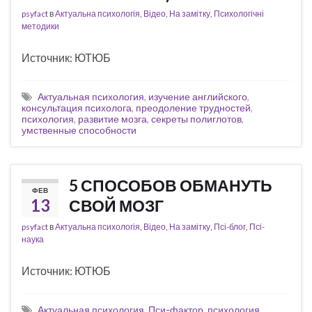
psyfact
в
Актуальна психологія
,
Відео
,
На замітку
,
Психологічні
методики
Источник: ЮТЮБ
Актуальная психология
,
изучение английского
,
консультация психолога
,
преодоление трудностей
,
психология
,
развитие мозга
,
секреты полиглотов
,
умственные способности
5 СПОСОБОВ ОБМАНУТЬ
ФЕВ
13
СВОЙ МОЗГ
psyfact
в
Актуальна психологія
,
Відео
,
На замітку
,
Псі-блог
,
Псі-
наука
Источник: ЮТЮБ
Актуальная психология
,
Пси-фактор
,
психология
,