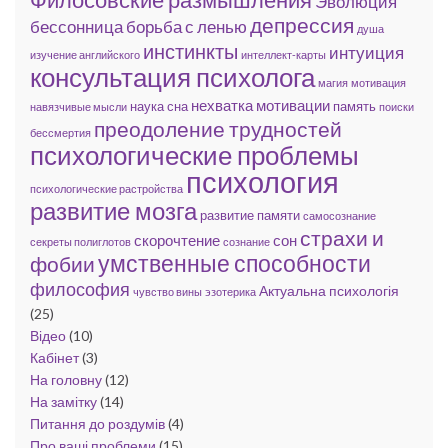
Эволюция
депрессия
бессонница
борьба с ленью
душа
инстинкты
интуиция
изучение английского
интеллект-карты
консультация психолога
магия
мотивация
нехватка мотивации
наука сна
память
навязчивые мысли
поиски
преодоление трудностей
бессмертия
психологические проблемы
психология
психологические растройства
развитие мозга
развитие памяти
самосознание
страхи и
скорочтение
сон
секреты полиглотов
сознание
умственные способности
фобии
философия
Актуальна психологія
чувство вины
эзотерика
(25)
Відео
(10)
Кабінет
(3)
На головну
(12)
На замітку
(14)
Питання до роздумів
(4)
Про ваші проблеми
(15)