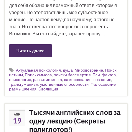
для себя обозначил возможный ответ в котором я
уверен. Но этот ответ лишь мое субъективное
мнение. По настоящему (по научному) я этого не
знаю. Но ответ на этот вопрос бесспорно есть.
Возможно Вы его найдете, заранее прошу …
Читать далее
Актуальная психология
,
душа
,
Мировозрение
,
Поиск
истины
,
Поиск смысла
,
поиски бессмертия
,
Пси-фактор
,
психология
,
развитие мозга
,
самосознание
,
сознание
,
трансгуманизм
,
умственные способности
,
Филосовские
размышления
,
Эволюция
Тысячи английских слов за
АПР
19
одну лекцию (Секреты
полиглотов!)