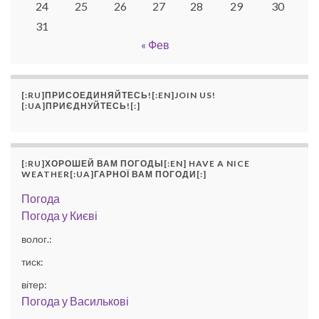
24
25
26
27
28
29
30
31
« Фев
[:RU]ПРИСОЕДИНЯЙТЕСЬ![:EN]JOIN US!
[:UA]ПРИЄДНУЙТЕСЬ![:]
[:RU]ХОРОШЕЙ ВАМ ПОГОДЫ[:EN] HAVE A NICE
WEATHER[:UA]ГАРНОЇ ВАМ ПОГОДИ[:]
Погода
Погода у
Києві
волог.:
тиск:
вітер:
Погода у
Василькові