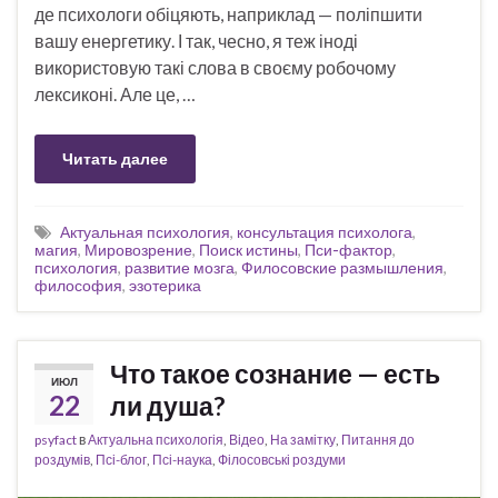
де психологи обіцяють, наприклад — поліпшити
вашу енергетику. І так, чесно, я теж іноді
використовую такі слова в своєму робочому
лексиконі. Але це, …
Читать далее
Актуальная психология
,
консультация психолога
,
магия
,
Мировозрение
,
Поиск истины
,
Пси-фактор
,
психология
,
развитие мозга
,
Филосовские размышления
,
философия
,
эзотерика
Что такое сознание — есть
ИЮЛ
22
ли душа?
psyfact
в
Актуальна психологія
,
Відео
,
На замітку
,
Питання до
роздумів
,
Псі-блог
,
Псі-наука
,
Філосовські роздуми