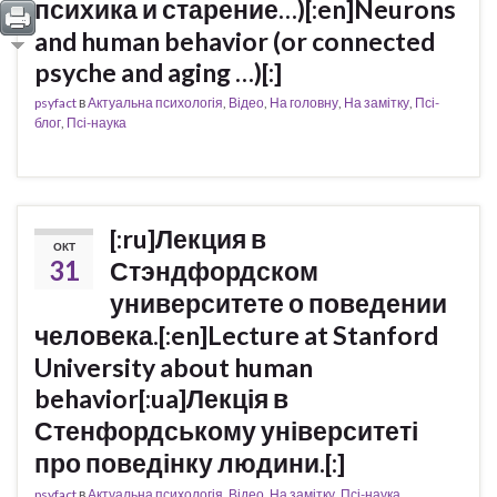
психика и старение…)[:en]Neurons
and human behavior (or connected
psyche and aging …)[:]
psyfact
в
Актуальна психологія
,
Відео
,
На головну
,
На замітку
,
Псі-
блог
,
Псі-наука
[:ru]Лекция в
ОКТ
31
Стэндфордском
университете о поведении
человека.[:en]Lecture at Stanford
University about human
behavior[:ua]Лекція в
Стенфордському університеті
про поведінку людини.[:]
psyfact
в
Актуальна психологія
,
Відео
,
На замітку
,
Псі-наука