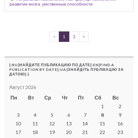
развитие мозга
,
умственные способности
1
2
[:RU]НАЙДИТЕ ПУБЛИКАЦИЮ ПО ДАТЕ[:EN]FIND A
PUBLICATION BY DATE[:UA]ЗНАЙДІТЬ ПУБЛІКАЦІЮ ЗА
ДАТОЮ[:]
Август 2026
Пн
Вт
Ср
Чт
Пт
Сб
Вс
1
2
3
4
5
6
7
8
9
10
11
12
13
14
15
16
17
18
19
20
21
22
23