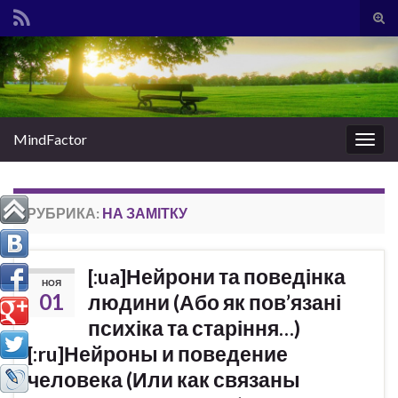
Вкл/
вык
Search for:
фор
пои
MindFactor
Вкл/
выкл
нави
РУБРИКА:
НА ЗАМІТКУ
[:ua]Нейрони та поведінка
НОЯ
01
людини (Або як пов’язані
психіка та старіння…)
[:ru]Нейроны и поведение
человека (Или как связаны