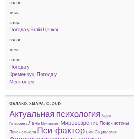
волог.:
тиск:
вітер:
Погода у
Білій Церкві
волог.:
тиск:
вітер:
Погода у
Кременчуці
Погода у
Мелітополі
ОБЛАКО, ХМАРА, СLOUD
Актуальная психология
Видео
Мировозрение
Лень
Поиск истины
Гиперопека
Менталитет
Пси-фактор
Поиск смысла
Социология
СМИ
Филосовские размышления