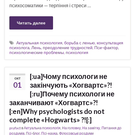
психосоматики — терпіння і стреси …
Читать далее
Актуальная психология
,
борьба с ленью
,
консультация
психолога
,
Лень
,
преодоление трудностей
,
Пси-фактор
,
психологические проблемы
,
психология
[:ua]Чому психологи не
ОКТ
01
закінчують «Хогвартс»?!
[:ru]Почему психологи не
заканчивают «Хогвартс»?!
[:en]Why psychologists do not
complete «Hogwarts» ?![:]
psyfact
в
Актуальна психологія
,
На головну
,
На замітку
,
Питання до
роздумів
,
Псі-блог
,
Псі-наука
,
Філосовські роздуми