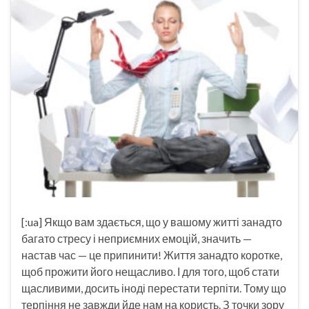
[:ua] Якщо вам здається, що у вашому житті занадто
багато стресу і неприємних емоцій, значить —
настав час — це припинити! Життя занадто коротке,
щоб прожити його нещасливо. І для того, щоб стати
щасливими, досить іноді перестати терпіти. Тому що
терпіння не завжди йде нам на користь. З точки зору