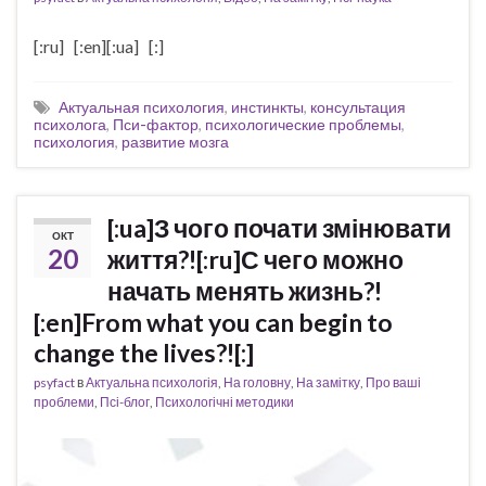
[:ru] [:en][:ua] [:]
Актуальная психология
,
инстинкты
,
консультация
психолога
,
Пси-фактор
,
психологические проблемы
,
психология
,
развитие мозга
[:ua]З чого почати змінювати
ОКТ
20
життя?![:ru]С чего можно
начать менять жизнь?!
[:en]From what you can begin to
change the lives?![:]
psyfact
в
Актуальна психологія
,
На головну
,
На замітку
,
Про ваші
проблеми
,
Псі-блог
,
Психологічні методики