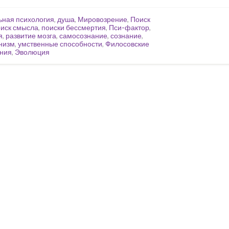
ьная психология
,
душа
,
Мировозрение
,
Поиск
иск смысла
,
поиски бессмертия
,
Пси-фактор
,
я
,
развитие мозга
,
самосознание
,
сознание
,
низм
,
умственные способности
,
Филосовские
ния
,
Эволюция