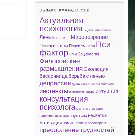
ОБЛАКО, ХМАРА, СLOUD
Актуальная
психология
Видео
Гиперопека
Мировозрение
Лень
Менталитет
Пси-
Поиск истины
Поиск смысла
фактор
Социология
СМИ
Филосовские
размышления
Эволюция
бессонница
борьба с ленью
депрессия
душа
изучение английского
инстинкты
интуиция
интеллект-карты
консультация
психолога
магия
мотивация
нехватка
наука сна
навязчивые мысли
мотивации
память
поиски бессмертия
преодоление трудностей