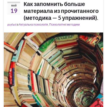
Как запомнить больше
МАЙ
19
материала из прочитанного
(методика — 5 упражнений).
psyfact
в
Актуальна психологія
,
Психологічні методики