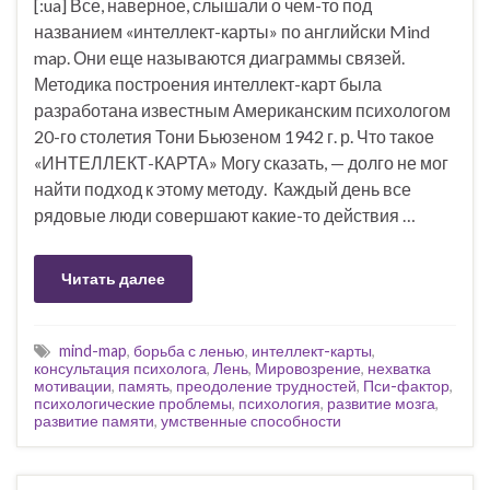
[:ua] Все, наверное, слышали о чем-то под
названием «интеллект-карты» по английски Mind
map. Они еще называются диаграммы связей.
Методика построения интеллект-карт была
разработана известным Американским психологом
20-го столетия Тони Бьюзеном 1942 г. р. Что такое
«ИНТЕЛЛЕКТ-КАРТА» Могу сказать, — долго не мог
найти подход к этому методу. Каждый день все
рядовые люди совершают какие-то действия …
Читать далее
mind-map
,
борьба с ленью
,
интеллект-карты
,
консультация психолога
,
Лень
,
Мировозрение
,
нехватка
мотивации
,
память
,
преодоление трудностей
,
Пси-фактор
,
психологические проблемы
,
психология
,
развитие мозга
,
развитие памяти
,
умственные способности