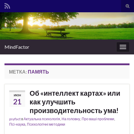
Вкл/
вык
Search for:
фор
пои
MindFactor
Вкл/
выкл
нави
МЕТКА:
ПАМЯТЬ
Об «интеллект картах» или
ИЮН
21
как улучшить
производительность ума!
psyfact
в
Актуальна психологія
,
На головну
,
Про ваші проблеми
,
Псі-наука
,
Психологічні методики