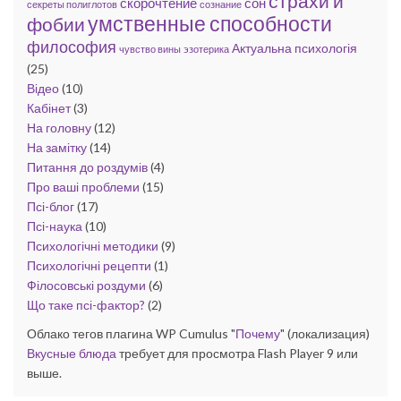
страхи и
скорочтение
сон
секреты полиглотов
сознание
умственные способности
фобии
философия
Актуальна психологія
чувство вины
эзотерика
(25)
Відео
(10)
Кабінет
(3)
На головну
(12)
На замітку
(14)
Питання до роздумів
(4)
Про ваші проблеми
(15)
Псі-блог
(17)
Псі-наука
(10)
Психологічні методики
(9)
Психологічні рецепти
(1)
Філосовські роздуми
(6)
Що таке псі-фактор?
(2)
Облако тегов плагина WP Cumulus "
Почему
" (локализация)
Вкусные блюда
требует для просмотра Flash Player 9 или
выше.