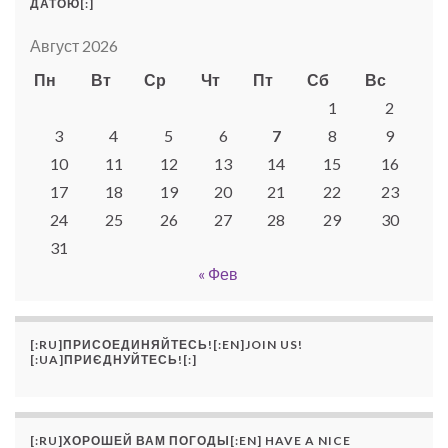
ДАТОЮ[:]
Август 2026
Пн
Вт
Ср
Чт
Пт
Сб
Вс
1
2
3
4
5
6
7
8
9
10
11
12
13
14
15
16
17
18
19
20
21
22
23
24
25
26
27
28
29
30
31
« Фев
[:RU]ПРИСОЕДИНЯЙТЕСЬ![:EN]JOIN US!
[:UA]ПРИЄДНУЙТЕСЬ![:]
[:RU]ХОРОШЕЙ ВАМ ПОГОДЫ[:EN] HAVE A NICE