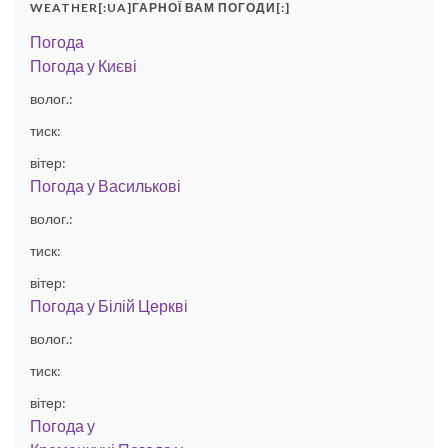
WEATHER[:UA]ГАРНОЇ ВАМ ПОГОДИ[:]
Погода
Погода у
Києві
волог.:
тиск:
вітер:
Погода у
Василькові
волог.:
тиск:
вітер:
Погода у
Білій Церкві
волог.:
тиск:
вітер:
Погода у