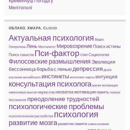
Кременчуці
Погода у
Мелітополі
ОБЛАКО, ХМАРА, СLOUD
Актуальная психология
Видео
Мировозрение
Лень
Поиск истины
Гиперопека
Менталитет
Пси-фактор
Поиск смысла
Социология
СМИ
Филосовские размышления
Эволюция
депрессия
бессонница
борьба с ленью
душа
инстинкты
интуиция
изучение английского
интеллект-карты
консультация психолога
магия
мотивация
нехватка мотивации
наука сна
память
навязчивые мысли
поиски
преодоление трудностей
бессмертия
психологические проблемы
психология
психологические растройства
развитие мозга
развитие памяти
самосознание