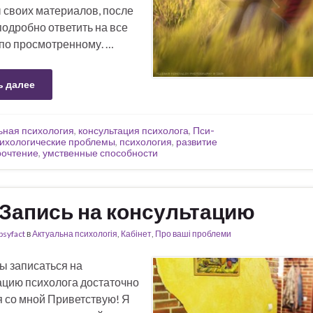
 своих материалов, после
подробно ответить на все
по просмотренному. …
ь далее
ьная психология
,
консультация психолога
,
Пси-
ихологические проблемы
,
психология
,
развитие
рочтение
,
умственные способности
Запись на консультацию
psyfact
в
Актуальна психологія
,
Кабінет
,
Про ваші проблеми
бы записаться на
ацию психолога достаточно
я со мной Приветствую! Я