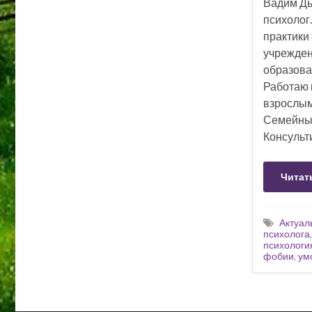
Вадим Ды
психолог
практики 
учрежден
образова
Работаю к
взрослым
Семейные
Консульт
Читат
Актуал
психолога
психологи
фобии
,
ум