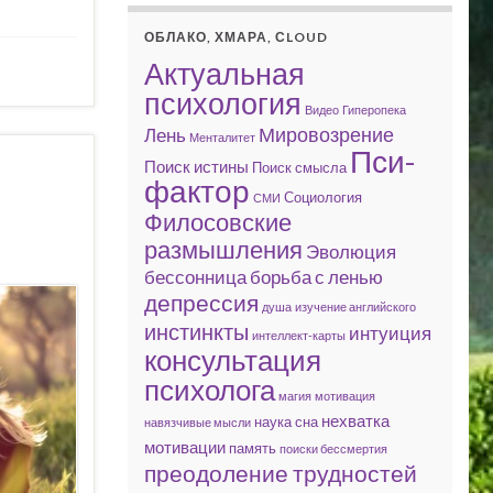
ОБЛАКО, ХМАРА, СLOUD
Актуальная
психология
Видео
Гиперопека
Мировозрение
Лень
Менталитет
Пси-
Поиск истины
Поиск смысла
фактор
Социология
СМИ
Филосовские
размышления
Эволюция
бессонница
борьба с ленью
депрессия
душа
изучение английского
инстинкты
интуиция
интеллект-карты
консультация
психолога
магия
мотивация
нехватка
наука сна
навязчивые мысли
мотивации
память
поиски бессмертия
преодоление трудностей