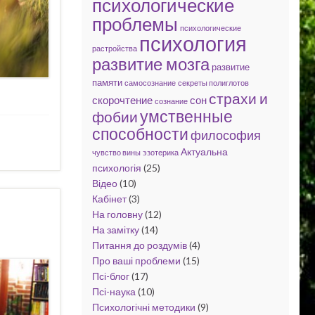
психологические
проблемы
психологические
психология
растройства
развитие мозга
развитие
памяти
самосознание
секреты полиглотов
страхи и
скорочтение
сон
сознание
умственные
фобии
способности
философия
Актуальна
чувство вины
эзотерика
психологія
(25)
Відео
(10)
Кабінет
(3)
На головну
(12)
На замітку
(14)
Питання до роздумів
(4)
Про ваші проблеми
(15)
Псі-блог
(17)
Псі-наука
(10)
Психологічні методики
(9)