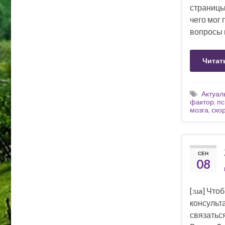
страницы
чего мог 
вопросы 
Читат
Актуал
фактор
,
пс
мозга
,
ско
СЕН
08
[:ua] Что
консульт
связатьс