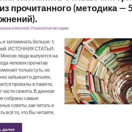
из прочитанного (методика — 
жнений).
уальна психологія
,
Психологічні методики
ь и запоминать больше: 5
ний. ИСТОЧНИК СТАТЬИ:
Многие люди жалуются на
огда человек прочитав
оминает только суть, но
но забывает о деталях,
аются провалы в памяти,
 части сюжета. В данном
е собраны самые
ные советы, как читать и
ь всё то, что Вы читаете.
ь далее