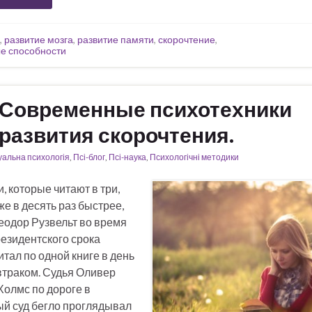
,
развитие мозга
,
развитие памяти
,
скорочтение
,
е способности
Современные психотехники
развития скорочтения.
уальна психологія
,
Псі-блог
,
Псі-наука
,
Психологічні методики
, которые читают в три,
же в десять раз быстрее,
Теодор Рузвельт во время
резидентского срока
тал по одной книге в день
втраком. Судья Оливер
Холмс по дороге в
й суд бегло проглядывал