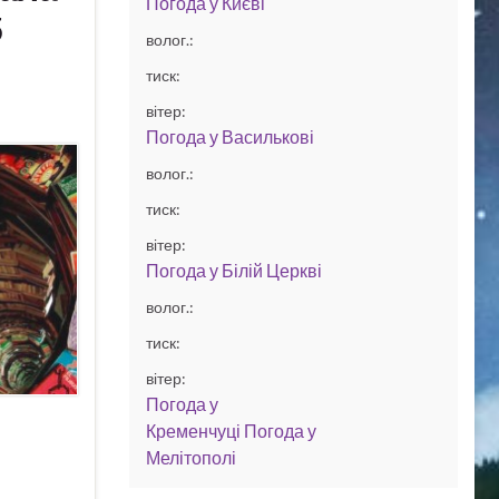
Погода у
Києві
5
волог.:
тиск:
вітер:
Погода у
Василькові
волог.:
тиск:
вітер:
Погода у
Білій Церкві
волог.:
тиск:
вітер:
Погода у
Кременчуці
Погода у
Мелітополі