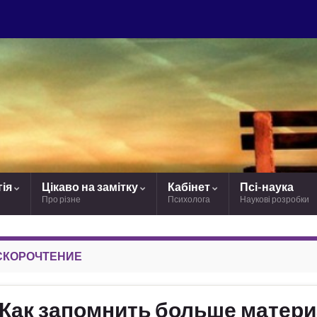
гія
Цікаво на замітку
Кабінет
Псі-наука
Про різне
Психолога
Наукові розробки
СКОРОЧТЕНИЕ
Как запомнить больше матер