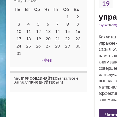
Август 2026
19
Пн
Вт
Ср
Чт
Пт
Сб
Вс
упра
1
2
3
4
5
6
7
8
9
psyfact
в
Акт
10
11
12
13
14
15
16
Как читат
17
18
19
20
21
22
23
упражне
24
25
26
27
28
29
30
ССЫЛКА 
31
память, к
« Фев
книгу зап
совершен
или случ
[:RU]ПРИСОЕДИНЯЙТЕСЬ![:EN]JOIN
выпадают
US![:UA]ПРИЄДНУЙТЕСЬ![:]
материал
эффектив
запоминат
Читат