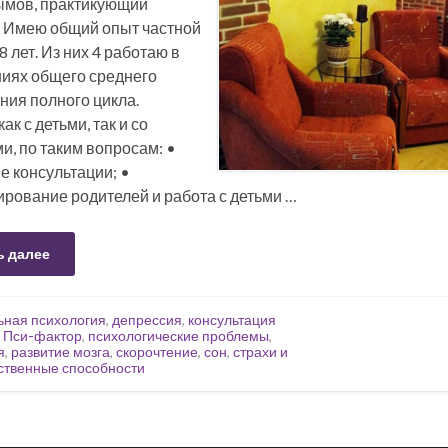
мов, практикующий
. Имею общий опыт частной
8 лет. Из них 4 работаю в
иях общего среднего
ния полного цикла.
ак с детьми, так и со
и, по таким вопросам: •
 консультации; •
ирование родителей и работа с детьми …
ь далее
ьная психология
,
депрессия
,
консультация
,
Пси-фактор
,
психологические проблемы
,
я
,
развитие мозга
,
скорочтение
,
сон
,
страхи и
ственные способности