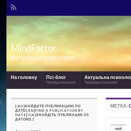
MindFactor
Актуальна психологія
На головну
Псі-блог
Актуальна психоло
Погляд психології
Практика психології
МЕТКА:
[:RU]НАЙДИТЕ ПУБЛИКАЦИЮ ПО
ДАТЕ[:EN]FIND A PUBLICATION BY
DATE[:UA]ЗНАЙДІТЬ ПУБЛІКАЦІЮ ЗА
ДАТОЮ[:]
МАЙ