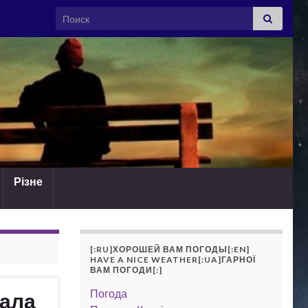
Search for:
Різне
[:RU]ХОРОШЕЙ ВАМ ПОГОДЫ[:EN]
HAVE A NICE WEATHER[:UA]ГАРНОЇ
ВАМ ПОГОДИ[:]
Погода
иала