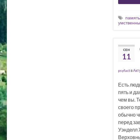
память
умственны
СЕН
11
psyfact
в
Акт
Есть люди
пять и да
чем вы. 
своего п
обычно чи
перед за
Уэнделл 
Верховны